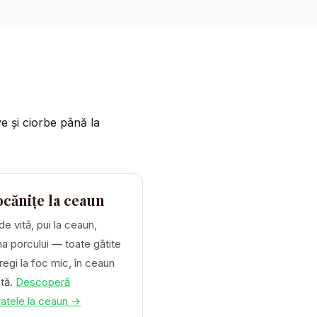
ve și ciorbe până la
ocănițe la ceaun
de vită, pui la ceaun,
 porcului — toate gătite
tregi la foc mic, în ceaun
ntă.
Descoperă
atele la ceaun →