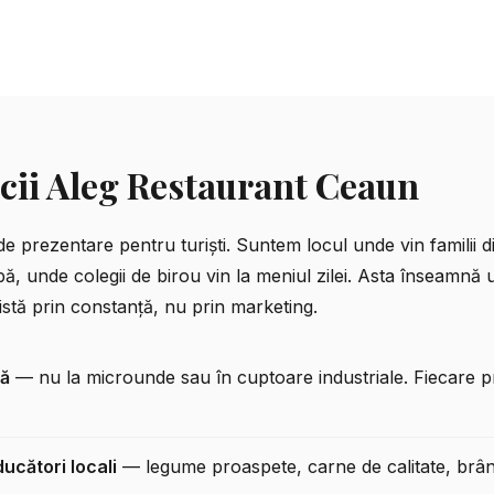
cii Aleg Restaurant Ceaun
 prezentare pentru turiști. Suntem locul unde vin familii d
rbă, unde colegii de birou vin la meniul zilei. Asta înseamnă
stă prin constanță, nu prin marketing.
tă
— nu la microunde sau în cuptoare industriale. Fiecare p
ucători locali
— legume proaspete, carne de calitate, brânz