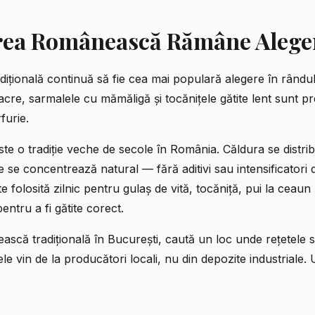
ea Românească Rămâne Aleger
ională continuă să fie cea mai populară alegere în rândul 
 acre, sarmalele cu mămăligă și tocănițele gătite lent sunt 
furie.
ste o tradiție veche de secole în România. Căldura se distr
 se concentrează natural — fără aditivi sau intensificatori 
e folosită zilnic pentru gulaș de vită, tocăniță, pui la ceaun
entru a fi gătite corect.
scă tradițională
în București, caută un loc unde rețetele 
le vin de la producători locali, nu din depozite industriale.