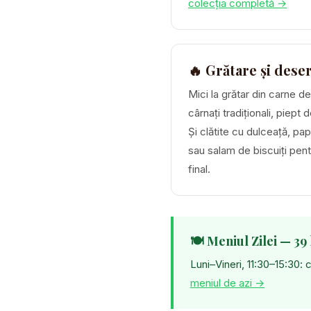
colecția completă →
🔥 Grătare și dese
Mici la grătar din carne de
cârnați tradiționali, piept d
Și clătite cu dulceață, pa
sau salam de biscuiți pent
final.
🍽️ Meniul Zilei — 39 
Luni–Vineri, 11:30–15:30:
meniul de azi →