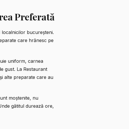
ea Preferată
localnicilor bucureșteni.
preparate care hrănesc pe
ibuie uniform, carnea
de gust. La
Restaurant
 și alte preparate care au
sunt moștenite, nu
 Unde gătitul durează ore,