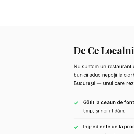
De Ce Localni
Nu suntem un restaurant de
bunicii aduc nepoții la cio
București
— unul care rezi
Gătit la ceaun de fon
timp, și noi i-l dăm.
Ingrediente de la prod