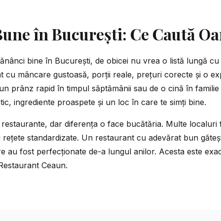
Bune în București: Ce Caută O
ânci bine în București, de obicei nu vrea o listă lungă cu 
t cu mâncare gustoasă, porții reale, prețuri corecte și o ex
n prânz rapid în timpul săptămânii sau de o cină în familie 
ic, ingrediente proaspete și un loc în care te simți bine.
 restaurante, dar diferența o face bucătăria. Multe localuri 
 rețete standardizate. Un restaurant cu adevărat bun gătește
 au fost perfecționate de-a lungul anilor. Acesta este exact
Restaurant Ceaun
.