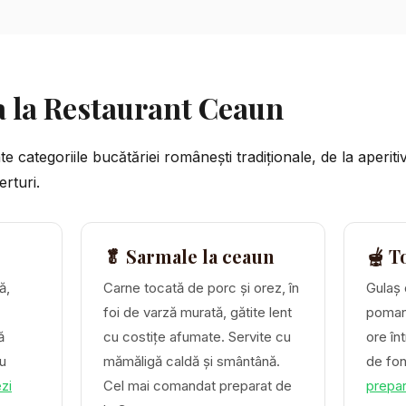
a la Restaurant Ceaun
 categoriile bucătăriei românești tradiționale, de la aperiti
erturi.
🥬 Sarmale la ceaun
🫕 T
ă,
Carne tocată de porc și orez, în
Gulaș 
foi de varză murată, gătite lent
pomana
ă
cu costițe afumate. Servite cu
ore în
u
mămăligă caldă și smântână.
de fo
zi
Cel mai comandat preparat de
prepar