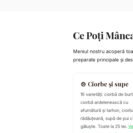
Ce Poți Mânc
Meniul nostru acoperă toate
preparate principale și des
🍲 Ciorbe și supe
16 varietăți: ciorbă de burt
ciorbă ardelenească cu
afumătură și tarhon, ciorb
rădăuțeană, supă de pui c
găluște. Toate la 25 lei.
Ve