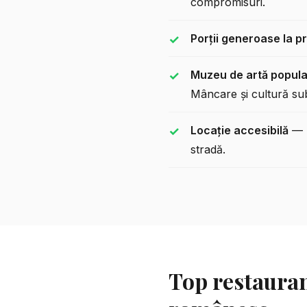
compromisuri.
Porții generoase la p
Muzeu de artă popula
Mâncare și cultură sub
Locație accesibilă
— S
stradă.
Top restauran