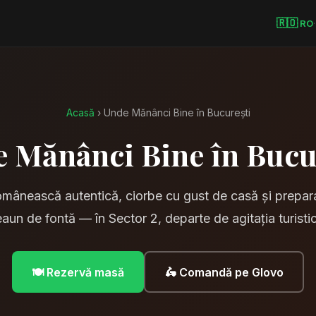
🇷🇴
RO
·
Acasă
› Unde Mănânci Bine în București
 Mănânci Bine în Bucu
mânească autentică, ciorbe cu gust de casă și preparat
aun de fontă — în Sector 2, departe de agitația turisti
🍽️ Rezervă masă
🛵 Comandă pe Glovo