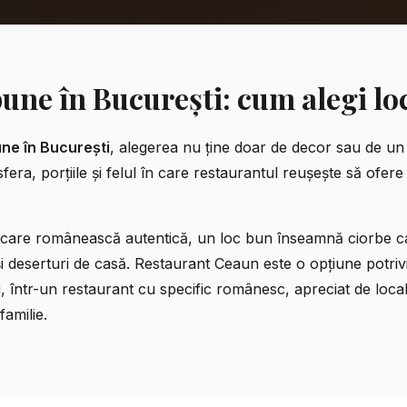
une în București: cum alegi loc
ne în București
, alegerea nu ține doar de decor sau de u
era, porțiile și felul în care restaurantul reușește să ofere
care românească autentică
, un loc bun înseamnă ciorbe ca
și deserturi de casă. Restaurant Ceaun este o opțiune potriv
într-un restaurant cu specific românesc, apreciat de localni
amilie.