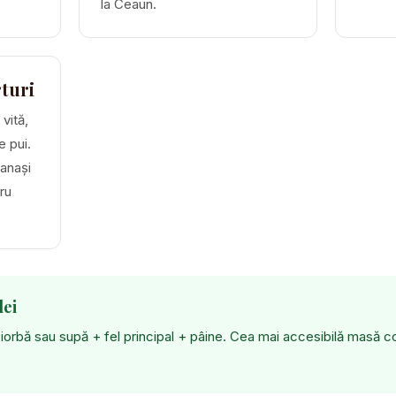
la Ceaun.
rturi
 vită,
e pui.
panași
ru
lei
 ciorbă sau supă + fel principal + pâine. Cea mai accesibilă masă 