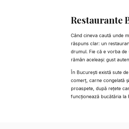
Restaurante 
Când cineva caută unde măn
răspuns clar: un restauran
drumul. Fie că e vorba de u
rămân aceleași: gust autent
În București există sute de
comerț, carne congelată și
proaspete, după rețete care
funcționează bucătăria la