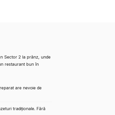
in Sector 2 la prânz, unde
 un
restaurant bun în
reparat are nevoie de
eturi tradiționale. Fără