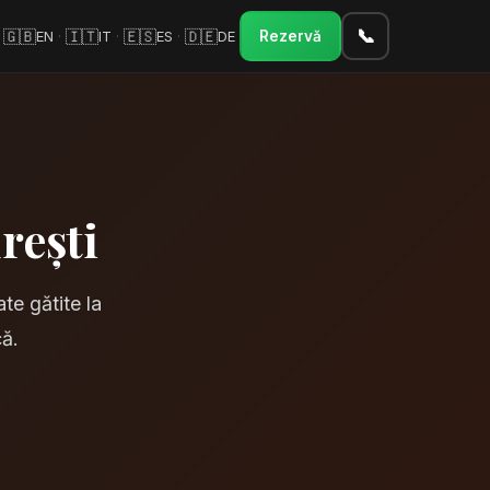
📞
🇬🇧
🇮🇹
🇪🇸
🇩🇪
EN
·
IT
·
ES
·
DE
Rezervă
rești
e gătite la
că.