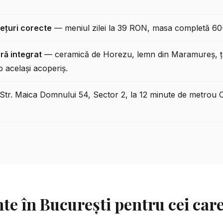
rețuri corecte
— meniul zilei la 39 RON, masa completă 6
ră integrat
— ceramică de Horezu, lemn din Maramureș, țesă
 același acoperiș.
tr. Maica Domnului 54, Sector 2, la 12 minute de metrou O
te în București pentru cei car