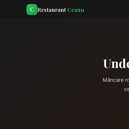
C
Restaurant
Ceaun
Unde
Mâncare ro
ce