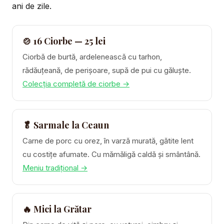
ani de zile.
🍲 16 Ciorbe — 25 lei
Ciorbă de burtă, ardelenească cu tarhon,
rădăuțeană, de perișoare, supă de pui cu găluște.
Colecția completă de ciorbe →
🥬 Sarmale la Ceaun
Carne de porc cu orez, în varză murată, gătite lent
cu costițe afumate. Cu mămăligă caldă și smântână.
Meniu tradițional →
🔥 Mici la Grătar