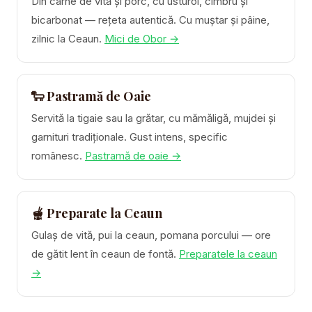
Din carne de vită și porc, cu usturoi, cimbru și
bicarbonat — rețeta autentică. Cu muștar și pâine,
zilnic la Ceaun.
Mici de Obor →
🐑 Pastramă de Oaie
Servită la tigaie sau la grătar, cu mămăligă, mujdei și
garnituri tradiționale. Gust intens, specific
românesc.
Pastramă de oaie →
🫕 Preparate la Ceaun
Gulaș de vită, pui la ceaun, pomana porcului — ore
de gătit lent în ceaun de fontă.
Preparatele la ceaun
→