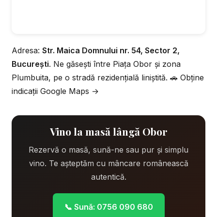
Adresa:
Str. Maica Domnului nr. 54, Sector 2,
București
. Ne găsești între Piața Obor și zona
Plumbuita, pe o stradă rezidențială liniștită.
🚗 Obține
indicații Google Maps →
Vino la masă lângă Obor
Rezervă o masă, sună-ne sau pur și simplu
vino. Te așteptăm cu mâncare românească
autentică.
📞 Sună: 0756 090 680