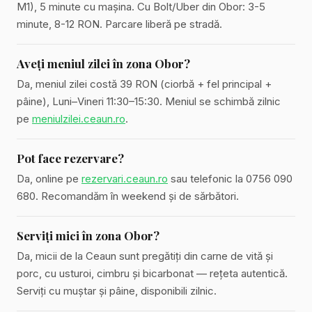
M1), 5 minute cu mașina. Cu Bolt/Uber din Obor: 3-5
minute, 8-12 RON. Parcare liberă pe stradă.
Aveți meniul zilei în zona Obor?
Da, meniul zilei costă 39 RON (ciorbă + fel principal +
pâine), Luni–Vineri 11:30–15:30. Meniul se schimbă zilnic
pe
meniulzilei.ceaun.ro
.
Pot face rezervare?
Da, online pe
rezervari.ceaun.ro
sau telefonic la 0756 090
680. Recomandăm în weekend și de sărbători.
Serviți mici în zona Obor?
Da, micii de la Ceaun sunt pregătiți din carne de vită și
porc, cu usturoi, cimbru și bicarbonat — rețeta autentică.
Serviți cu muștar și pâine, disponibili zilnic.