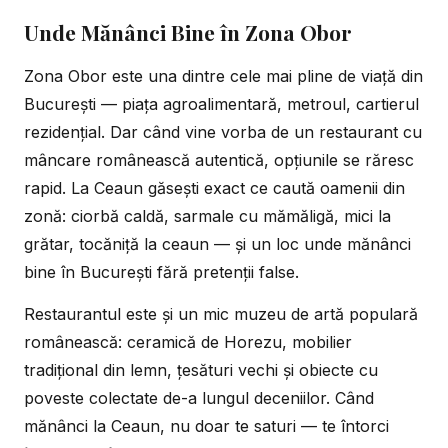
Unde Mănânci Bine în Zona Obor
Zona Obor este una dintre cele mai pline de viață din
București — piața agroalimentară, metroul, cartierul
rezidențial. Dar când vine vorba de un restaurant cu
mâncare românească autentică, opțiunile se răresc
rapid. La Ceaun găsești exact ce caută oamenii din
zonă: ciorbă caldă, sarmale cu mămăligă, mici la
grătar, tocăniță la ceaun — și un
loc unde mănânci
bine în București
fără pretenții false.
Restaurantul este și un mic muzeu de artă populară
românească: ceramică de Horezu, mobilier
tradițional din lemn, țesături vechi și
obiecte cu
poveste
colectate de-a lungul deceniilor. Când
mănânci la Ceaun, nu doar te saturi — te întorci