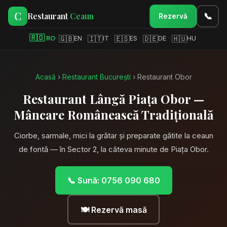
C
Restaurant
Ceaun
📞
Rezervă
🇷🇴
🇬🇧
🇮🇹
🇪🇸
🇩🇪
🇭🇺
RO
·
EN
·
IT
·
ES
·
DE
·
HU
Acasă
›
Restaurant București
› Restaurant Obor
Restaurant Lângă Piața Obor —
Mâncare Românească Tradițională
Ciorbe, sarmale, mici la grătar și preparate gătite la ceaun
de fontă — în Sector 2, la câteva minute de Piața Obor.
📞 Sună: 0756 090 680
🍽️ Rezervă masă