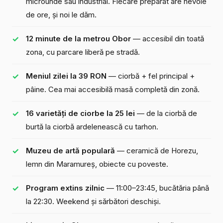
microunde sau industrial. Fiecare preparat are nevoie
de ore, și noi le dăm.
12 minute de la metrou Obor
— accesibil din toată
zona, cu parcare liberă pe stradă.
Meniul zilei la 39 RON
— ciorbă + fel principal +
pâine. Cea mai accesibilă masă completă din zonă.
16 varietăți de ciorbe la 25 lei
— de la ciorbă de
burtă la ciorbă ardelenească cu tarhon.
Muzeu de artă populară
— ceramică de Horezu,
lemn din Maramureș,
obiecte cu poveste
.
Program extins zilnic
— 11:00–23:45, bucătăria până
la 22:30. Weekend și sărbători deschiși.