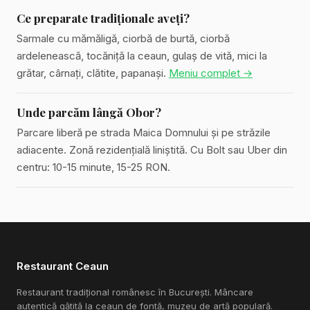
Ce preparate tradiționale aveți?
Sarmale cu mămăligă, ciorbă de burtă, ciorbă
ardelenească, tocăniță la ceaun, gulaș de vită, mici la
grătar, cârnați, clătite, papanași.
Meniu complet →
Unde parcăm lângă Obor?
Parcare liberă pe strada Maica Domnului și pe străzile
adiacente. Zonă rezidențială liniștită. Cu Bolt sau Uber din
centru: 10-15 minute, 15-25 RON.
Restaurant Ceaun
Restaurant tradițional românesc în București. Mâncare
autentică gătită la ceaun de fontă, muzeu de artă populară.