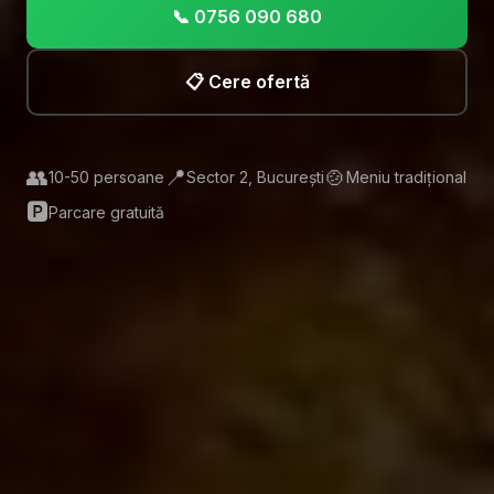
📞 0756 090 680
📋 Cere ofertă
👥
📍
🍲
10-50 persoane
Sector 2, București
Meniu tradițional
🅿️
Parcare gratuită