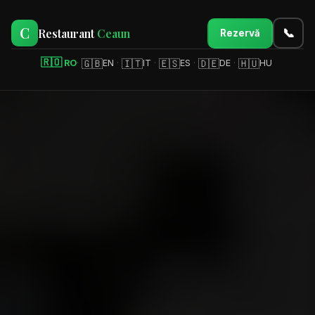
C
Restaurant
Ceaun
📞
Rezervă
🇷🇴
🇬🇧
🇮🇹
🇪🇸
🇩🇪
🇭🇺
RO
·
EN
·
IT
·
ES
·
DE
·
HU