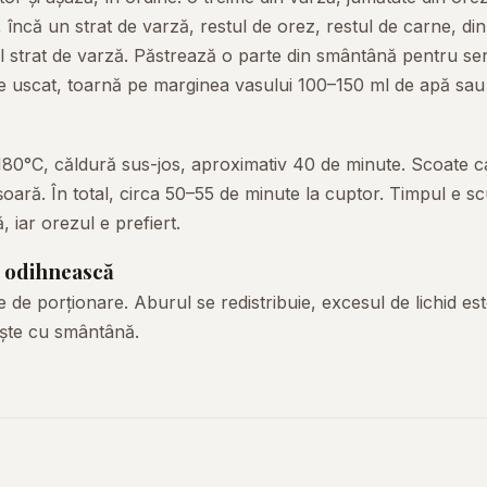
 încă un strat de varză, restul de orez, restul de carne, din
mul strat de varză. Păstrează o parte din smântână pentru ser
e uscat, toarnă pe marginea vasului 100–150 ml de apă sau
180°C, căldură sus-jos, aproximativ 40 de minute. Scoate ca
oară. În total, circa 50–55 de minute la cuptor. Timpul e s
ă, iar orezul e prefiert.
e odihnească
 de porționare. Aburul se redistribuie, excesul de lichid este
vește cu smântână.