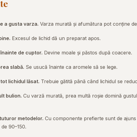
te
e a gusta varza.
Varza murată și afumătura pot conține dej
bine.
Excesul de lichid dă un preparat apos.
 înainte de cuptor.
Devine moale și păstos după coacere.
rea slabă.
Se usucă înainte ca aromele să se lege.
ot lichidul lăsat.
Trebuie gătită până când lichidul se reduc
t bulion.
Cu varză murată, prea multă roșie domină gustul și
 tuturor metodelor.
Cu componente prefierte sunt de ajuns
 de 90–150.