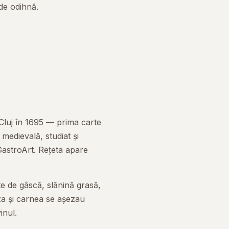
de odihnă.
 Cluj în 1695 — prima carte
medievală, studiat și
GastroArt. Rețeta apare
te de gâscă, slănină grasă,
rza și carnea se așezau
inul.