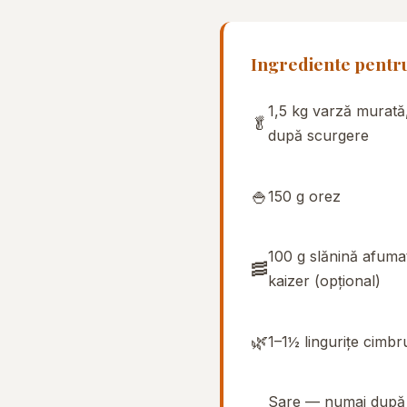
Ingrediente pentru 
1,5 kg varză murată,
🥬
după scurgere
🍚
150 g orez
100 g slănină afuma
🥓
kaizer (opțional)
🌿
1–1½ lingurițe cimbr
Sare — numai după 