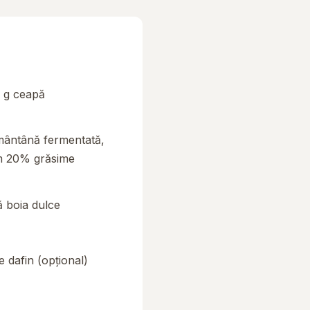
 g ceapă
mântână fermentată,
 20% grăsime
ță boia dulce
e dafin (opțional)