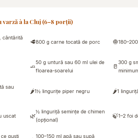
varză à la Cluj (6–8 porții)
 cântărită
🥩
🧅
800 g carne tocată de porc
180–200
50 g untură sau 60 ml ulei de
300 g s
🧈
🥛
floarea-soarelui
minimum
tă sau
🌶️
🌶️
1½ lingurițe piper negru
1 linguri
½ linguriță semințe de chimen
🌿
🍃
u uscat
1–2 foi d
(opțional)
ce guști
100–150 ml apă sau supă