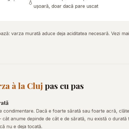
💧
ușoară, doar dacă pare uscat
bază: varza murată aduce deja aciditatea necesară. Vezi mai
za à la Cluj
pas cu pas
rată
e condimentare. Dacă e foarte sărată sau foarte acră, clăte
 cât anume depinde de cât e de sărată, nu există o durată f
acă nu e deja tocată.