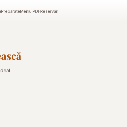
ă
Preparate
Meniu PDF
Rezervări
ească
rdeal