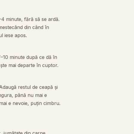
–4 minute, fără să se ardă.
amestecând din când în
ul iese apos.
7–10 minute după ce dă în
ește mai departe în cuptor.
 Adaugă restul de ceapă și
ingura, până nu mai e
mai e nevoie, puțin cimbru.
, jumătate din carne,