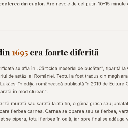
coaterea din cuptor.
Are nevoie de cel puțin 10–15 minute 
 din
1695
era foarte diferită
icată se află în „Cărticica meseriei de bucătar", tipărită la
iul de astăzi al României. Textul a fost tradus din maghiara 
 Lukács, în ediția românească publicată în 2019 de Editura 
parată în mod clujean".
arză murată sau sărată tăiată fin, o găină grasă sau jumăta
 în care fierbea carnea. Carnea se opărea sau se fierbea, va
at se pipera, totul fierbea în oală, iar spre final se adăuga v