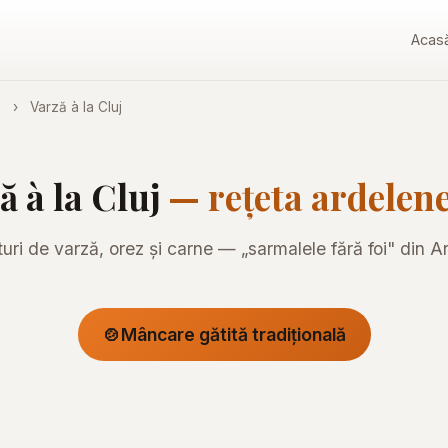
Acas
e
›
Varză à la Cluj
ă à la Cluj
— rețeta ardelen
turi de varză, orez și carne — „sarmalele fără foi" din A
🍲
Mâncare gătită tradițională