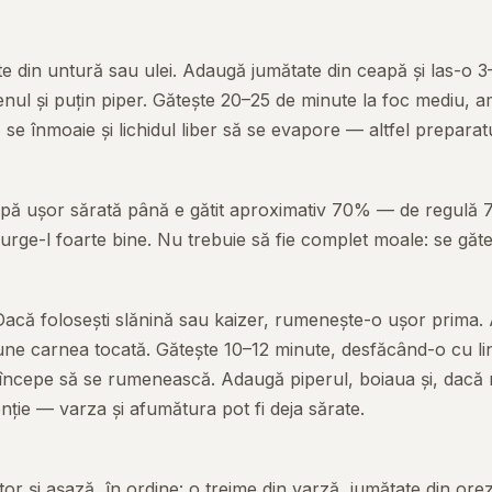
e din untură sau ulei. Adaugă jumătate din ceapă și las-o 3
nul și puțin piper. Gătește 20–25 de minute la foc mediu, 
se înmoaie și lichidul liber să se evapore — altfel preparat
n apă ușor sărată până e gătit aproximativ 70% — de regulă 
Scurge-l foarte bine. Nu trebuie să fie complet moale: se găt
 Dacă folosești slănină sau kaizer, rumenește-o ușor prima.
une carnea tocată. Gătește 10–12 minute, desfăcând-o cu l
i începe să se rumenească. Adaugă piperul, boiaua și, dacă 
ție — varza și afumătura pot fi deja sărate.
 și așază, în ordine: o treime din varză, jumătate din orez