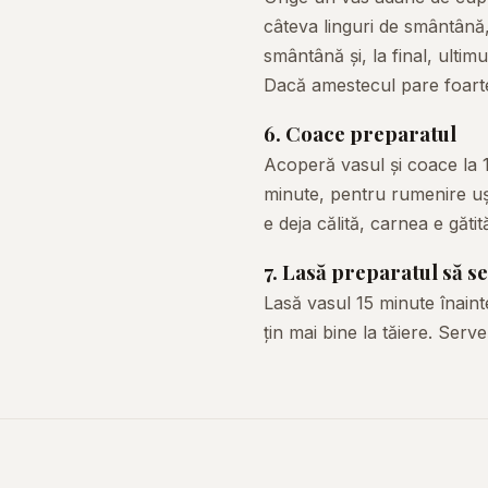
câteva linguri de smântână,
smântână și, la final, ulti
Dacă amestecul pare foart
6. Coace preparatul
Acoperă vasul și coace la 
minute, pentru rumenire uș
e deja călită, carnea e gătit
7. Lasă preparatul să s
Lasă vasul 15 minute înainte
țin mai bine la tăiere. Ser