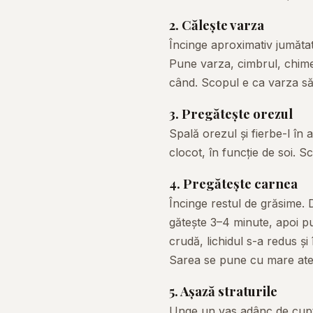
2. Călește varza
Încinge aproximativ jumătat
Pune varza, cimbrul, chime
când. Scopul e ca varza să 
3. Pregătește orezul
Spală orezul și fierbe-l î
clocot, în funcție de soi. 
4. Pregătește carnea
Încinge restul de grăsime.
gătește 3–4 minute, apoi p
crudă, lichidul s-a redus ș
Sarea se pune cu mare aten
5. Așază straturile
Unge un vas adânc de cuptor