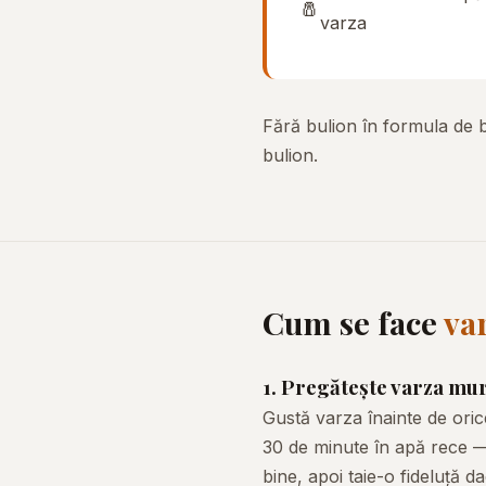
🧂
varza
Fără bulion în formula de 
bulion.
Cum se face
var
1. Pregătește varza mu
Gustă varza înainte de oric
30 de minute în apă rece —
bine, apoi taie-o fideluță d