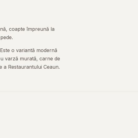
tână, coapte împreună la
epede.
. Este o variantă modernă
 cu varză murată, carne de
e a Restaurantului Ceaun.