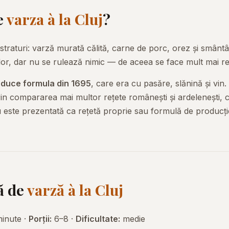
te
varza à la Cluj
?
straturi: varză murată călită, carne de porc, orez și smân
lor, dar nu se rulează nimic — de aceea se face mult mai r
oduce formula din 1695
, care era cu pasăre, slănină și vin
in compararea mai multor rețete românești și ardelenești,
 este prezentată ca rețetă proprie sau formulă de producți
ă de
varză à la Cluj
minute ·
Porții:
6–8 ·
Dificultate:
medie