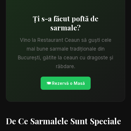
Ți s-a făcut poftă de
sarmale?
Vino la Restaurant Ceaun să guști cele
mai bune sarmale tradiționale din
București, gătite la ceaun cu dragoste și
răbdare.
🍽️ Rezervă o Masă
De Ce Sarmalele Sunt Speciale