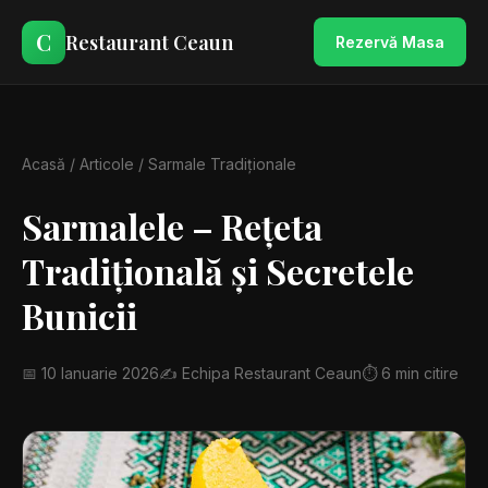
C
Restaurant Ceaun
Rezervă Masa
Acasă
/
Articole
/ Sarmale Tradiționale
Sarmalele – Rețeta
Tradițională și Secretele
Bunicii
📅 10 Ianuarie 2026
✍️ Echipa Restaurant Ceaun
⏱️ 6 min citire